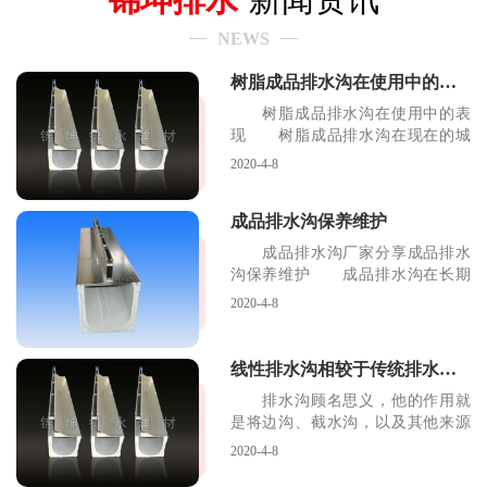
NEWS
树脂成品排水沟在使用中的表现
树脂成品排水沟在使用中的表
现 树脂成品排水沟在现在的城
市排水系统中起着很重
2020-4-8
成品排水沟保养维护
成品排水沟厂家分享成品排水
沟保养维护 成品排水沟在长期
的运用之中可能会有一
2020-4-8
线性排水沟相较于传统排水沟的优势
排水沟顾名思义，他的作用就
是将边沟、截水沟，以及其他来源
的水流，引至路基范围
2020-4-8