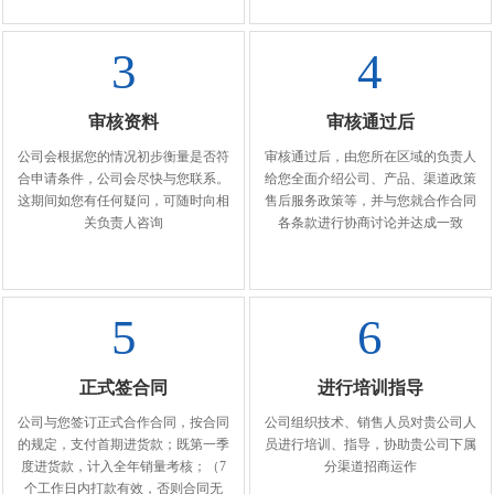
3
4
审核资料
审核通过后
公司会根据您的情况初步衡量是否符
审核通过后，由您所在区域的负责人
合申请条件，公司会尽快与您联系。
给您全面介绍公司、产品、渠道政策
这期间如您有任何疑问，可随时向相
售后服务政策等，并与您就合作合同
关负责人咨询
各条款进行协商讨论并达成一致
5
6
正式签合同
进行培训指导
公司与您签订正式合作合同，按合同
公司组织技术、销售人员对贵公司人
的规定，支付首期进货款；既第一季
员进行培训、指导，协助贵公司下属
度进货款，计入全年销量考核；（7
分渠道招商运作
个工作日内打款有效，否则合同无