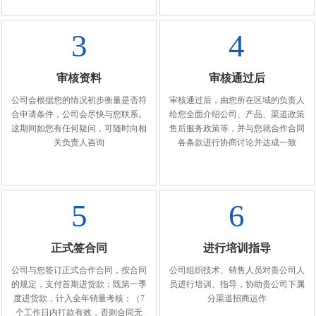
3
4
审核资料
审核通过后
公司会根据您的情况初步衡量是否符
审核通过后，由您所在区域的负责人
合申请条件，公司会尽快与您联系。
给您全面介绍公司、产品、渠道政策
这期间如您有任何疑问，可随时向相
售后服务政策等，并与您就合作合同
关负责人咨询
各条款进行协商讨论并达成一致
5
6
正式签合同
进行培训指导
公司与您签订正式合作合同，按合同
公司组织技术、销售人员对贵公司人
的规定，支付首期进货款；既第一季
员进行培训、指导，协助贵公司下属
度进货款，计入全年销量考核；（7
分渠道招商运作
个工作日内打款有效，否则合同无