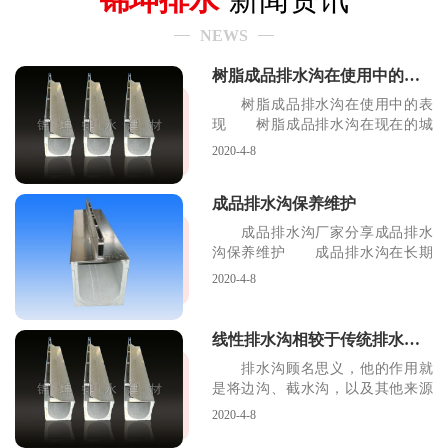
NEWS
树脂成品排水沟在使用中的表现
树脂成品排水沟在使用中的表
现 树脂成品排水沟在现在的城
市排水系统中起着很重
2020-4-8
成品排水沟保养维护
成品排水沟厂家分享成品排水
沟保养维护 成品排水沟在长期
的运用之中可能会有一
2020-4-8
线性排水沟相较于传统排水沟的优势
排水沟顾名思义，他的作用就
是将边沟、截水沟，以及其他来源
的水流，引至路基范围
2020-4-8