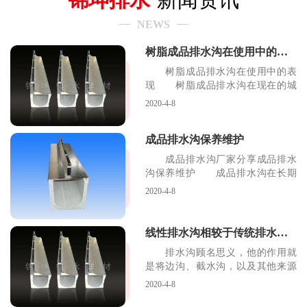
NEWS
树脂成品排水沟在使用中的表现
树脂成品排水沟在使用中的表
现 树脂成品排水沟在现在的城
市排水系统中起着很重
2020-4-8
成品排水沟保养维护
成品排水沟厂家分享成品排水
沟保养维护 成品排水沟在长期
的运用之中可能会有一
2020-4-8
线性排水沟相较于传统排水沟的优势
排水沟顾名思义，他的作用就
是将边沟、截水沟，以及其他来源
的水流，引至路基范围
2020-4-8