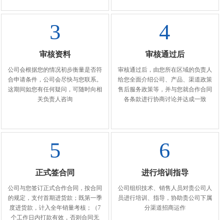
3
4
审核资料
审核通过后
公司会根据您的情况初步衡量是否符
审核通过后，由您所在区域的负责人
合申请条件，公司会尽快与您联系。
给您全面介绍公司、产品、渠道政策
这期间如您有任何疑问，可随时向相
售后服务政策等，并与您就合作合同
关负责人咨询
各条款进行协商讨论并达成一致
5
6
正式签合同
进行培训指导
公司与您签订正式合作合同，按合同
公司组织技术、销售人员对贵公司人
的规定，支付首期进货款；既第一季
员进行培训、指导，协助贵公司下属
度进货款，计入全年销量考核；（7
分渠道招商运作
个工作日内打款有效，否则合同无