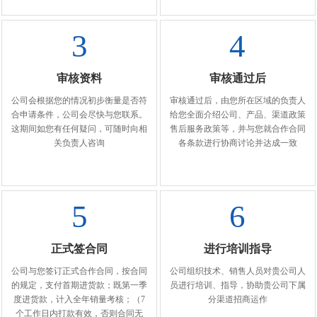
3
4
审核资料
审核通过后
公司会根据您的情况初步衡量是否符
审核通过后，由您所在区域的负责人
合申请条件，公司会尽快与您联系。
给您全面介绍公司、产品、渠道政策
这期间如您有任何疑问，可随时向相
售后服务政策等，并与您就合作合同
关负责人咨询
各条款进行协商讨论并达成一致
5
6
正式签合同
进行培训指导
公司与您签订正式合作合同，按合同
公司组织技术、销售人员对贵公司人
的规定，支付首期进货款；既第一季
员进行培训、指导，协助贵公司下属
度进货款，计入全年销量考核；（7
分渠道招商运作
个工作日内打款有效，否则合同无