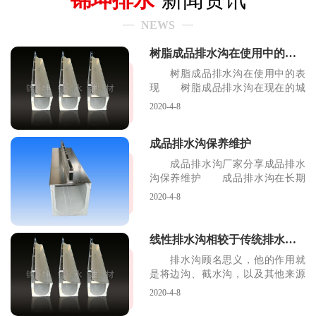
NEWS
树脂成品排水沟在使用中的表现
树脂成品排水沟在使用中的表
现 树脂成品排水沟在现在的城
市排水系统中起着很重
2020-4-8
成品排水沟保养维护
成品排水沟厂家分享成品排水
沟保养维护 成品排水沟在长期
的运用之中可能会有一
2020-4-8
线性排水沟相较于传统排水沟的优势
排水沟顾名思义，他的作用就
是将边沟、截水沟，以及其他来源
的水流，引至路基范围
2020-4-8